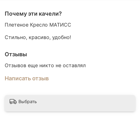
Почему эти качели?
Плетение
Плетеное Кресло МАТИСС
Плетение выполнено из круглого ротанга
Стильно, красиво, удобно!
диаметром 5мм
Отзывы
Отзывов еще никто не оставлял
Написать отзыв
Выбрать