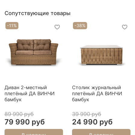
Качественные материалы
Сопутствующие товары
каркаса
-11%
-38%
Каркас выполнен из алюминиевого профиля
Диван 2-местный
Столик журнальный
плетёный ДА ВИНЧИ
плетёный ДА ВИНЧИ
бамбук
бамбук
89 990 руб
39 990 руб
79 990 руб
24 990 руб
В корзину
В корзину