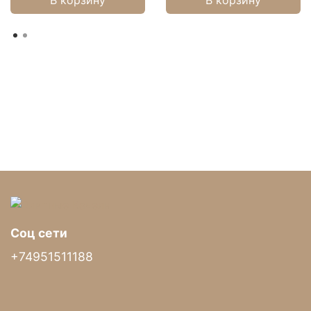
Комфортное сиденье
Мягкое сиденье толщиной 6см в сочетании с
приятным материалом рогожка подарят удобство
и уют.
Соц сети
+74951511188