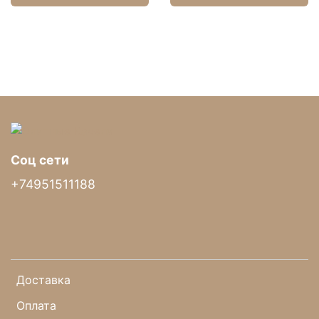
Антимоскитная сетка
Модель имеет в комплектации антимоскитную
сетку. Отдыхайте без комаров.
Соц сети
+74951511188
Доставка
Оплата