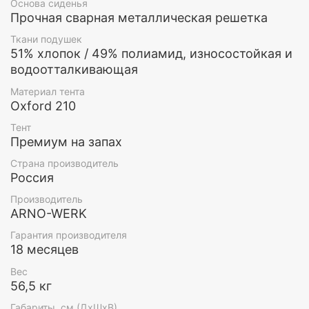
Основа сиденья
Прочная сварная металлическая решетка
Ткани подушек
51% хлопок / 49% полиамид, износостойкая и
водоотталкивающая
Материал тента
Oxford 210
Тент
Премиум на запах
Спальное место
Страна производитель
Россия
Угол наклона регулируется с помощью цепочки, пре
Производитель
ARNO-WERK
Гарантия производителя
18 месяцев
Вес
56,5 кг
Габариты, см (ДхШхВ)