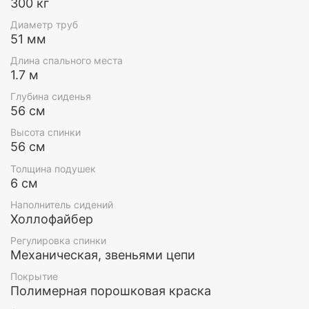
300 кг
Диаметр труб
51 мм
Базовая комплектация с интересным дизайном за са
Длина спального места
Дугообразная крыша с тюлевыми занавесами
1.7 м
создают эффект отдыха на уютной веранде.
Глубина сиденья
56 см
Высота спинки
56 см
Толщина подушек
6 см
Наполнитель сидений
Холлофайбер
Регулировка спинки
Механическая, звеньями цепи
Покрытие
Полимерная порошковая краска