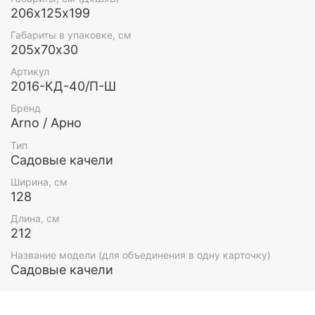
206х125х199
Габариты в упаковке, см
205х70х30
Артикул
2016-КД-40/П-Ш
Бренд
Arno / Арно
Тип
Садовые качели
Ширина, см
128
Длина, см
212
Основание
Название модели (для объединения в одну карточку)
Садовые качели
Сварная армированная решётка дает сверх прочные х