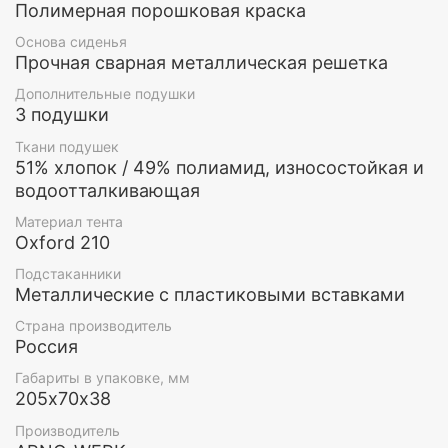
Полимерная порошковая краска
Основа сиденья
Прочная сварная металлическая решетка
Дополнительные подушки
3 подушки
Ткани подушек
51% хлопок / 49% полиамид, износостойкая и
водоотталкивающая
Материал тента
Oxford 210
Подстаканники
Металлические с пластиковыми вставками
Страна производитель
Кровать
Россия
Вы можете регулировать угол наклона спинки,
Габариты в упаковке, мм
вплоть до полноценной кровати. В состояние
205х70х38
кровати, спинка жестко крепится к задней
Производитель
перекладине с помощью фиксаторов.