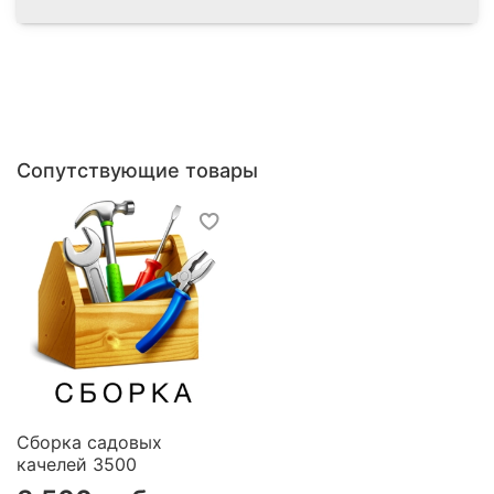
Антимоскитная сетка
Модель имеет в комплектации антимоскитную
Сопутствующие товары
сетку. Отдыхайте без комаров.
Сборка садовых
качелей 3500