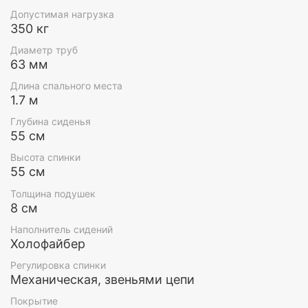
ощущения для отдыха в саду!
Допустимая нагрузка
350 кг
Диаметр труб
63 мм
Дизайн
Длина спального места
1.7 м
Внешний вид садовых качелей Роттердам -
Глубина сиденья
результат кропотливой работы талантливых
55 см
дизайнеров из сферы итальянской одежды. В
первые в мире был придуман балдахин для
Высота спинки
качелей, который создает ощущения королевского
55 см
трона.
Толщина подушек
8 см
Наполнитель сидений
Холофайбер
Регулировка спинки
Механическая, звеньями цепи
Покрытие