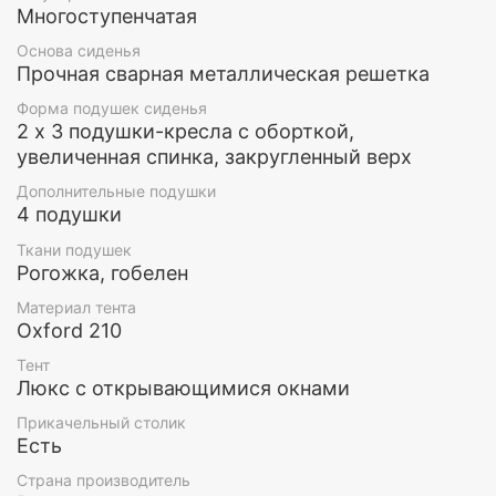
Многоступенчатая
Основа сиденья
Прочная сварная металлическая решетка
Форма подушек сиденья
2 х 3 подушки-кресла с оборткой,
увеличенная спинка, закругленный верх
Дополнительные подушки
4 подушки
Ткани подушек
Кровать
Рогожка, гобелен
Материал тента
Наклон спинки качелей регулируется с помощью
Oxford 210
цепочки. Спинка полностью опускается и сиденье
превращается в полноценную кровать. В
Тент
Люкс с открывающимися окнами
разложенном состояние спинка жестко
фиксируется к каркасу. Опустив обе спинки, семья
Прикачельный столик
из 4-х человек может насладиться сном на свежем
Есть
воздухе друг рядом с другом.
Страна производитель