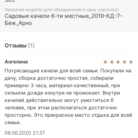
Название модели (для объединения в одну карточку)
Садовые качели 6-ти местные_2019-КД-7-
Основа Сиденья
Беж_Арно
Во всех моделях компании Арно Верк в основе
сиденья и спинки используюется сварная
Отзывы
(1)
армированная решетка. Такая конструкция
является самой мощной и долговечной.
Допустимая нагрузка на каждые качели 350 кг, в
Ангелина
сумме они дают 700 кг.
Потрясающие качели для всей семьи. Покупали на
дачу, сборка достаточно простая, собирали
примерно 3 часа, материал качественный, при
сильном дожде изнутри не промокает. Внутри
качелей действительно могут уместиться 6
человек, при этом располагаться достаточно
просторно. Это прекрасное место отдыха для всей
семьи.
06.06.2020 21:37