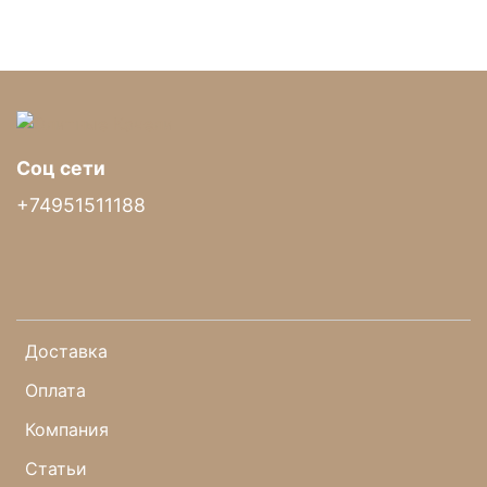
Столик
Качели укомплектованы прикачельным столиком.
Он имеет специальную форму, которая позволяем
ему заходить глубоко над сидящей поверхностью,
Соц сети
при этом не мешая качанию на качелях.
+74951511188
Этот столик уникален, и не существует ни у какого
производителя качелей.
Доставка
Оплата
Компания
Статьи