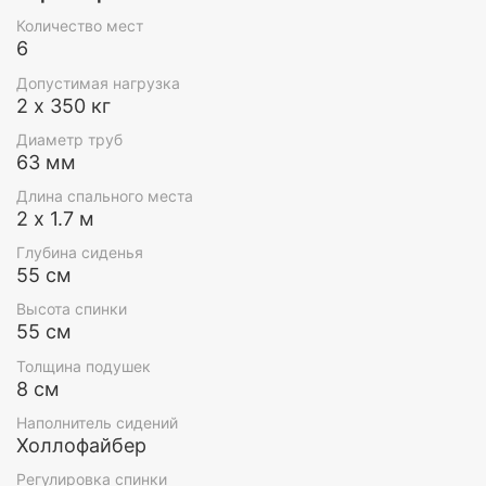
Дизайн
Количество мест
6
Первые в мире 6-и местные качели. Проведите
вечеринку в кругу друзей на двух полноценных 3-х
Допустимая нагрузка
местных качелях, объединенных под одной
2 х 350 кг
крышей. Балдахин создает ощущения
Диаметр труб
королевского шатра.
63 мм
Длина спального места
2 х 1.7 м
Глубина сиденья
55 см
Высота спинки
55 см
Толщина подушек
8 см
Наполнитель сидений
Холлофайбер
Регулировка спинки