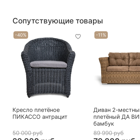
Сопутствующие товары
-40%
-11%
Кресло плетёное
Диван 2-местны
ПИКАССО антрацит
плетёный ДА В
бамбук
50 000 руб
89 990 руб