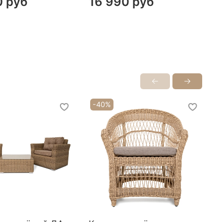
0 руб
16 990 руб
ые материалы каркаса
олнен из алюминиевого профиля
-40%