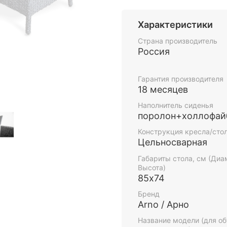
Сейчас плетёная мебел
идет тренд на экологи
Характеристики
Комплекты из ротанга 
интерьерах, так и в з
Страна производитель
ресторанов, а так же н
Россия
По внешнему виду иску
натуральному, а может
Гарантия производителя
современным цветовым
18 месяцев
ряд преимуществ, само
Наполнитель сиденья
перепадам температур
поролон+холлофай
боится влаги, поэтому 
При разработке Колле
Конструкция кресла/сто
Цельносварная
поэтому кресла и див
характеристики для м
Габариты стола, см (Диа
СЕРИЯ МОНЕ ПРЕДСТ
Высота)
АДРЕСУ: Г. МЫТИЩИ, 
85х74
Бренд
Arno / Арно
Плетение
Название модели (для о