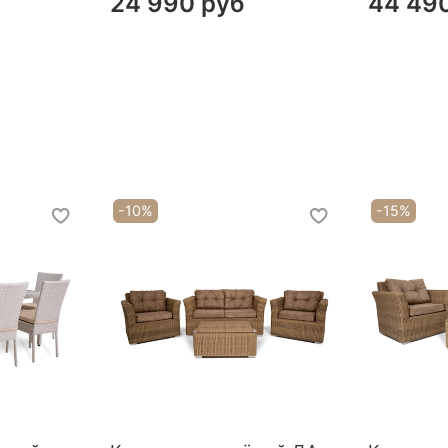
24 990 руб
44 49
Качественн
Каркас комплекта вып
-10%
-15%