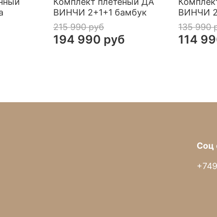
нный
Комплект плетёный ДА
Комплек
а
ВИНЧИ 2+1+1 бамбук
ВИНЧИ 2
215 990 руб
135 990 
194 990 руб
114 99
Комфортное
Мягкое сиденье кресе
материалом рогожка по
Соц 
+749