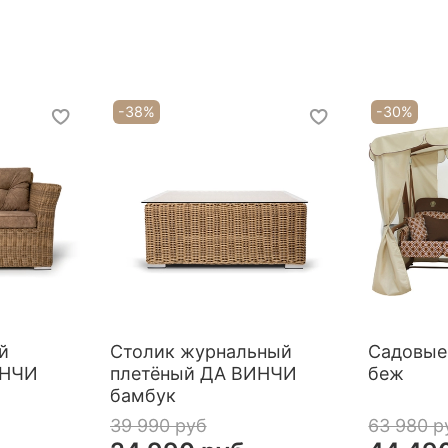
-38%
-30%
й
Столик журнальный
Садовые
ИНЧИ
плетёный ДА ВИНЧИ
беж
бамбук
39 990 руб
63 980 р