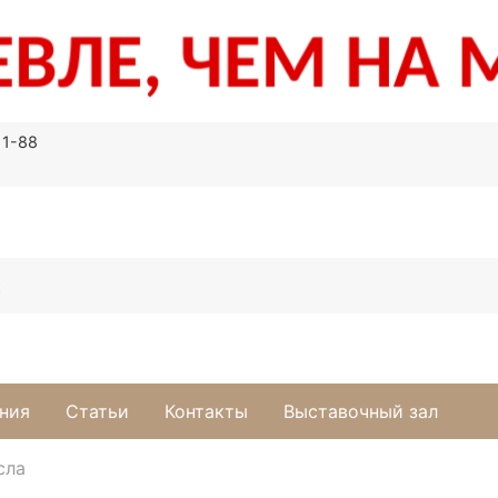
11-88
ния
Статьи
Контакты
Выставочный зал
сла