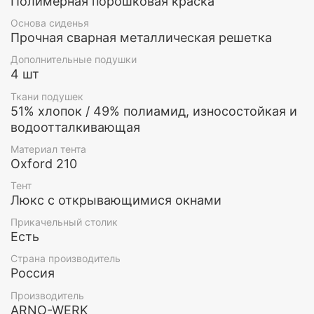
Полимерная порошковая краска
и создать воздушное пространство.
Основа сиденья
Прочная сварная металлическая решетка
Дополнительные подушки
4 шт
Ткани подушек
51% хлопок / 49% полиамид, износостойкая и
водоотталкивающая
Материал тента
Oxford 210
Тент
Люкс с открывающимися окнами
Прикачельный столик
Есть
Страна производитель
Россия
Производитель
ARNO-WERK