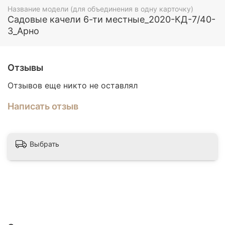
Название модели (для объединения в одну карточку)
Садовые качели 6-ти местные_2020-КД-7/40-
З_Арно
Отзывы
Отзывов еще никто не оставлял
Написать отзыв
Выбрать
Основа Сиденья
Во всех моделях компании Арно Верк в основе
сиденья и спинки используюется сварная
армированная решетка. Такая конструкция