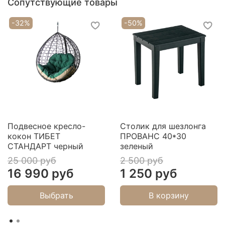
Сопутствующие товары
является самой мощьной и
долговечной.
Допустимая нагрузка на каждые
-32%
-50%
качели 300 кг, в сумме они дают 600 кг. Каркас
зеленого цвета
Подвесное кресло-
Столик для шезлонга
кокон ТИБЕТ
ПРОВАНС 40*30
СТАНДАРТ черный
зеленый
25 000 руб
2 500 руб
16 990 руб
1 250 руб
Выбрать
В корзину