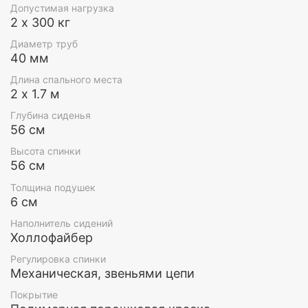
Допустимая нагрузка
2 х 300 кг
Диаметр труб
40 мм
Длина спального места
2 х 1.7 м
Глубина сиденья
56 см
Высота спинки
56 см
Толщина подушек
6 см
Наполнитель сидений
Холлофайбер
Регулировка спинки
Механическая, звеньями цепи
а так же можно приподнять всю москитную сетку
Покрытие