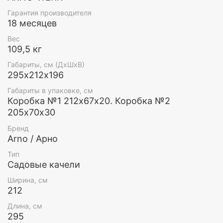
Гарантия производителя
18 месяцев
Вес
109,5 кг
Кровать
Габариты, см (ДхШхВ)
295х212х196
Наклон спинки качелей регулируется с помощью
цепочки. Спинка полностью опускается и сиденье
Габариты в упаковке, см
превращается в полноценную кровать. В
Коробка №1 212х67х20. Коробка №2
разложенном состояние спинка жестко
205х70х30
фиксируется к каркасу. Опустив обе спинки, семья
из 4-х человек может насладиться сном на свежем
Бренд
воздухе друг рядом с другом.
Arno / Арно
Тип
Садовые качели
Ширина, см
212
Длина, см
295