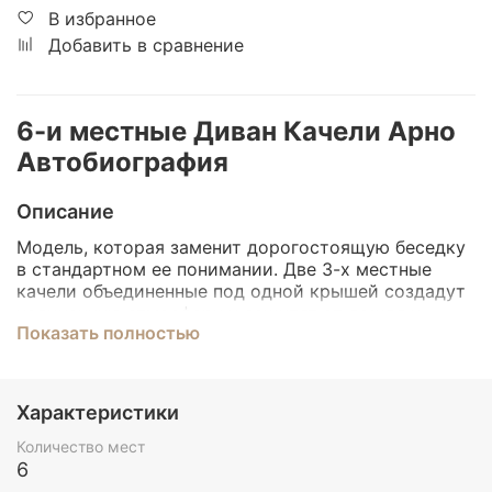
В избранное
Добавить в сравнение
6-и местные Диван Качели Арно
Автобиография
Описание
Модель, которая заменит дорогостоящую беседку
в стандартном ее понимании. Две 3-х местные
качели объединенные под одной крышей создадут
уединенную атмосферу и защитят от дождя и
Показать полностью
палящего солнца!
Дизайн
Характеристики
Первые в мире 6-и местные качели. Проведите
вечеринку в кругу друзей на двух полноценных 3-х
Количество мест
местных качелях, объединенных под одной крышей
6